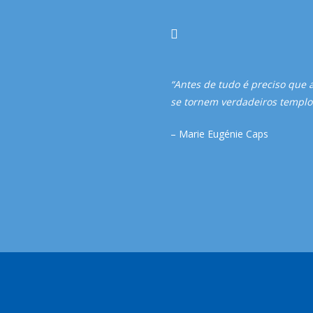
“Antes de tudo é preciso que 
se tornem verdadeiros templos
– Marie Eugénie Caps