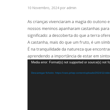
10 Novembro, 2024
por
admin
As crianças vivenciaram a magia do outono e
nossos meninos apanharam castanhas para po
significado: a descoberta do que a terra of
A castanha, mais do que um fruto, é um símbo
É na tranquilidade da natureza que encontra
aprendendo a importância de estar em sinto
Reprodutor
Media error: Format(s) not supported or source(s) not f
de
Descarregar ficheiro: https://cses.pt/wp-content/uploads/2024/11/v
vídeo