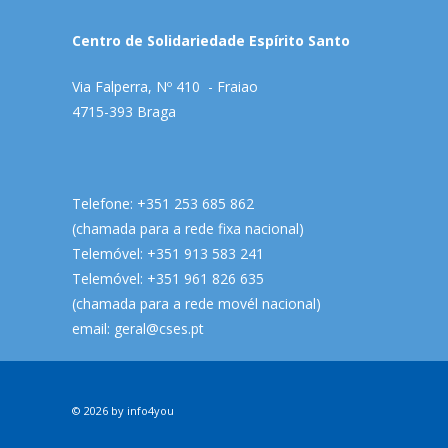
Centro de Solidariedade Espírito Santo
Via Falperra, Nº 410 - Fraiao
4715-393 Braga
Telefone: +351 253 685 862
(chamada para a rede fixa nacional)
Telemóvel: +351 913 583 241
Telemóvel: +351 961 826 635
(chamada para a rede movél nacional)
email:
geral@cses.pt
© 2026 by
info4you