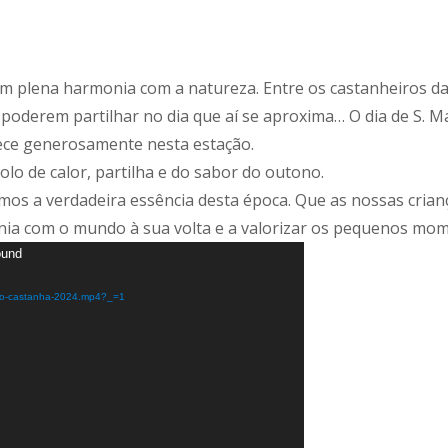
m plena harmonia com a natureza. Entre os castanheiros da 
derem partilhar no dia que aí se aproxima… O dia de S. Mar
erece generosamente nesta estação.
lo de calor, partilha e do sabor do outono.
mos a verdadeira essência desta época. Que as nossas crianç
nia com o mundo à sua volta e a valorizar os pequenos mom
ound
ideo-castanha-2024.mp4?_=1