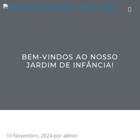
Saltar
para
o
Me
conteúdo
BEM-VINDOS AO NOSSO
JARDIM DE INFÂNCIA!
10 Novembro, 2024
por
admin