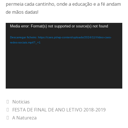
permeia cada cantinho, onde a educação e a fé andam
de mãos dadas!
Reprodutor
Media error: Format(s) not supported or source(s) not found
de
Descarregar ficheiro: https://cses.pt/wp-content/uploads/2024/11/Video-cses-
vídeo
redes-sociais.mp4?_=1
Categorias
Noticias
FESTA DE FINAL DE ANO LETIVO 2018-2019
A Natureza