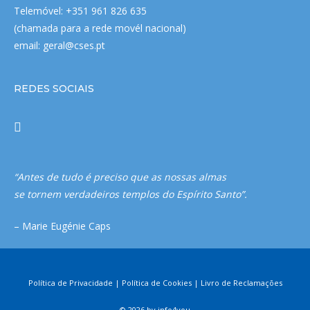
Telemóvel: +351 961 826 635
(chamada para a rede movél nacional)
email:
geral@cses.pt
REDES SOCIAIS
“Antes de tudo é preciso que as nossas almas
se tornem verdadeiros templos do Espírito Santo”.
– Marie Eugénie Caps
Política de Privacidade
|
Política de Cookies
|
Livro de Reclamações
© 2026 by
info4you